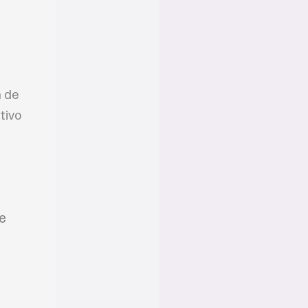
a de
tivo
e