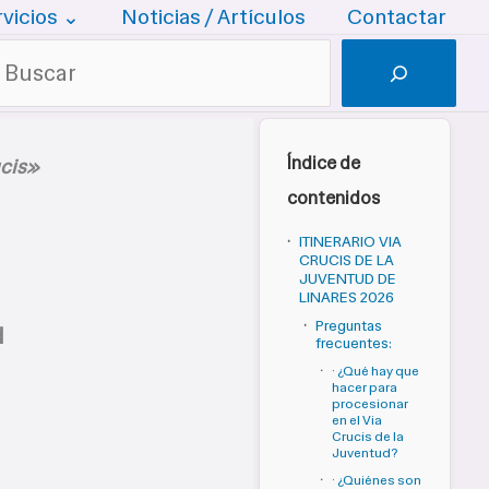
rvicios ⌄
Noticias / Artículos
Contactar
uscar
Índice de
ucis»
contenidos
·
ITINERARIO VIA
CRUCIS DE LA
JUVENTUD DE
LINARES 2026
·
Preguntas
d
frecuentes:
·
· ¿Qué hay que
hacer para
procesionar
en el Via
Crucis de la
Juventud?
·
· ¿Quiénes son