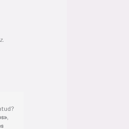
z.
entud?
os»
,
es