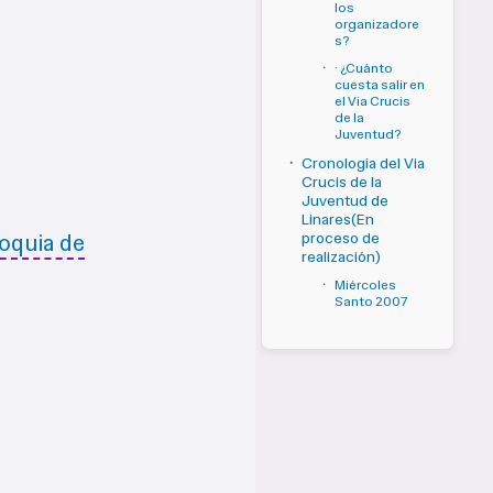
los
organizadore
s?
·
· ¿Cuánto
cuesta salir en
el Via Crucis
de la
Juventud?
·
Cronología del Via
Crucis de la
Juventud de
Linares(En
proceso de
oquia de
realización)
·
Miércoles
Santo 2007