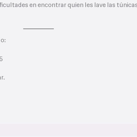
ificultades en encontrar quien les lave las túnica
do:
5
r.