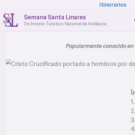
Ir
Itinerarios
al
Semana Santa Linares
contenido
De Interés Turístico Nacional de Andalucía
Popularmente conocido en L
Í
1
2
3
4