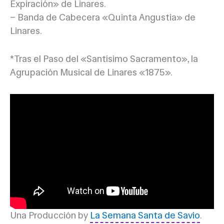
Expiración» de Linares.
– Banda de Cabecera «Quinta Angustia» de
Linares.
*Tras el Paso del «Santísimo Sacramento», la
Agrupación Musical de Linares «1875».
Una Producción by
La Semana Santa de Savio
.