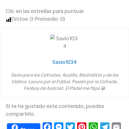
Clic en las estrellas para puntuar.
(Votos:
0
Promedio:
0
)
Savio1034
Savio para los Cofrades. Azulillo, Madridista y de los
Celtics. Locura por el Fútbol. Pasión por lo Cofrade.
Fanboy de Android. El Pádel me flipa 😀
Si te ha gustado este contenido, puedes
compartirlo:
F
M
T
Pi
W
T
E