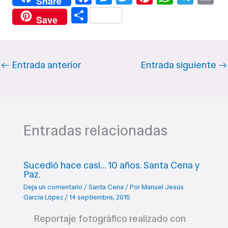
Share
a
e
wi
nt
h
el
m
C
Save
c
ss
tt
er
at
e
ai
o
e
e
er
e
s
gr
l
m
b
n
st
A
a
p
←
Entrada anterior
Entrada siguiente
→
o
g
p
m
ar
o
er
p
ti
k
r
Entradas relacionadas
Sucedió hace casi… 10 años. Santa Cena y
Paz.
Deja un comentario
/
Santa Cena
/ Por
Manuel Jesús
García López
/
14 septiembre, 2015
Reportaje fotográfico realizado con