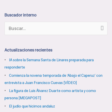
Buscador interno
B
u
s
Actualizaciones recientes
c
IA sobre la Semana Santa de Linares preparada para
a
responderte
r
Comienza la novena temporada de ‘Abajo el Caperuz’ con
p
entrevista a Juan Francisco Cuevas [VÍDEO]
o
La figura de Luis Álvarez Duarte como artista y como
r
persona [MEGAPOST]
:
El judío que hicimos andaluz