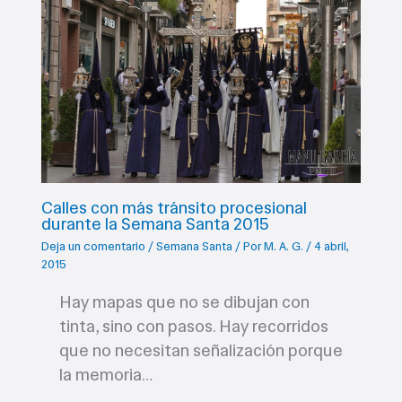
Calles con más tránsito procesional
durante la Semana Santa 2015
Deja un comentario
/
Semana Santa
/ Por
M. A. G.
/
4 abril,
2015
Hay mapas que no se dibujan con
tinta, sino con pasos. Hay recorridos
que no necesitan señalización porque
la memoria…