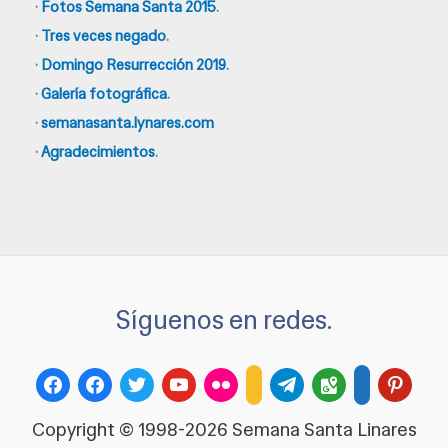
·
Fotos Semana Santa 2015
.
·
Tres veces negado
.
·
Domingo Resurrección 2019
.
·
Galería fotográfica
.
·
semanasanta.lynares.com
·
Agradecimientos
.
Síguenos en redes.
facebook
facebook
twitter
youtube
flickr
telegram
google-
pinteres
rss
admin-
maps
links
Copyright © 1998-2026 Semana Santa Linares