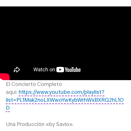
El Concierto Completo
aquí:
https://www.youtube.com/playlist?
list=PL1Mak2noLXWwoYwKybWrhWxBXRQ2hL1O
D
Una Producción «by Savio».