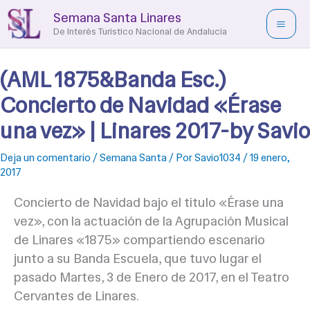
Ir
Semana Santa Linares
al
De Interés Turístico Nacional de Andalucía
contenido
(AML 1875&Banda Esc.)
Concierto de Navidad «Érase
una vez» | Linares 2017-by Savio
Deja un comentario
/
Semana Santa
/ Por
Savio1034
/
19 enero,
2017
Concierto de Navidad bajo el título «Érase una
vez», con la actuación de la Agrupación Musical
de Linares «1875» compartiendo escenario
junto a su Banda Escuela, que tuvo lugar el
pasado Martes, 3 de Enero de 2017, en el Teatro
Cervantes de Linares.