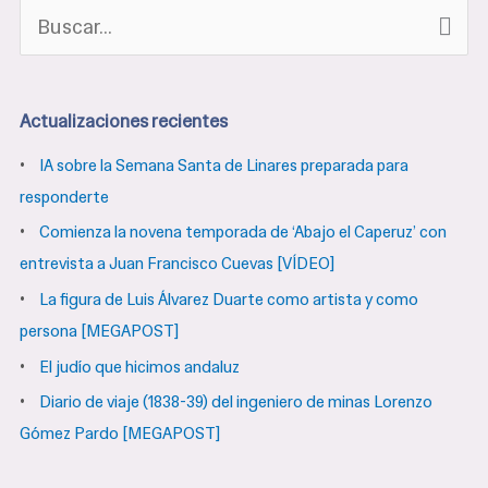
B
u
s
Actualizaciones recientes
c
IA sobre la Semana Santa de Linares preparada para
a
responderte
r
Comienza la novena temporada de ‘Abajo el Caperuz’ con
p
entrevista a Juan Francisco Cuevas [VÍDEO]
o
La figura de Luis Álvarez Duarte como artista y como
r
persona [MEGAPOST]
:
El judío que hicimos andaluz
Diario de viaje (1838-39) del ingeniero de minas Lorenzo
Gómez Pardo [MEGAPOST]