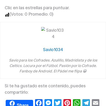
Clic en las estrellas para puntuar.
(Votos:
0
Promedio:
0
)
Savio1034
Savio para los Cofrades. Azulillo, Madridista y de los
Celtics. Locura por el Fútbol. Pasión por lo Cofrade.
Fanboy de Android. El Pádel me flipa 😀
Si te ha gustado este contenido, puedes
compartirlo:
F
M
T
Pi
W
T
E
Share