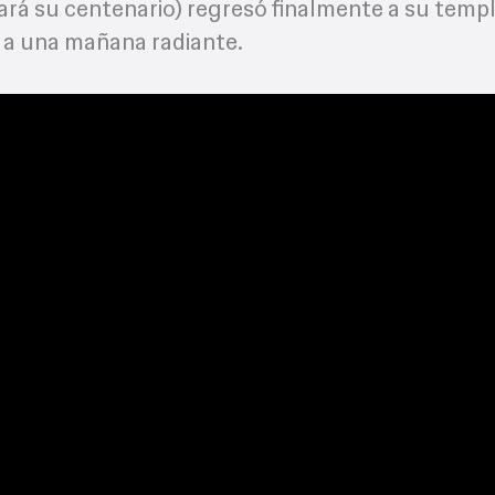
ará su centenario) regresó finalmente a su temp
o a una mañana radiante.