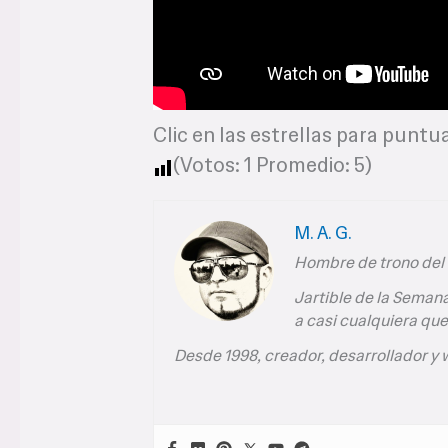
Clic en las estrellas para puntua
(Votos:
1
Promedio:
5
)
M. A. G.
Hombre de trono del S
Jartible de la Semana
a casi cualquiera que
Desde 1998, creador, desarrollador y