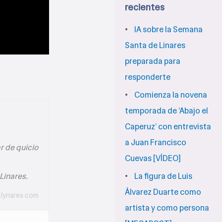
c
recientes
a
IA sobre la Semana
r
Santa de Linares
preparada para
p
responderte
o
Comienza la novena
r
temporada de ‘Abajo el
:
Caperuz’ con entrevista
a Juan Francisco
r de quicio
Cuevas [VÍDEO]
La figura de Luis
Linares.
Álvarez Duarte como
.lynares.com
artista y como persona