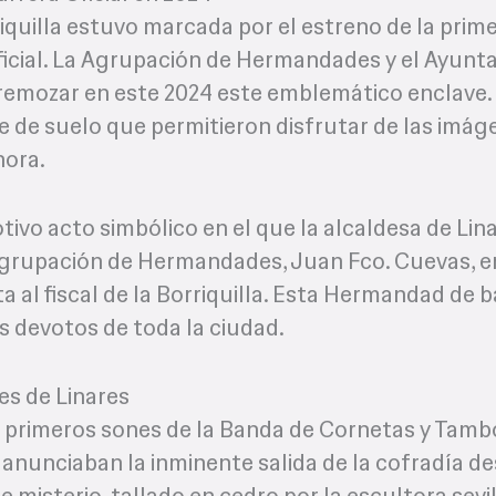
riquilla estuvo marcada por el estreno de la prim
Oficial. La Agrupación de Hermandades y el Ayun
remozar en este 2024 este emblemático enclave. 
ie de suelo que permitieron disfrutar de las imá
hora.
vo acto simbólico en el que la alcaldesa de Lina
a Agrupación de Hermandades, Juan Fco. Cuevas, 
a al fiscal de la Borriquilla. Esta Hermandad de b
 devotos de toda la ciudad.
les de Linares
os primeros sones de la Banda de Cornetas y Tamb
anunciaban la inminente salida de la cofradía de
e misterio, tallado en cedro por la escultora sevi