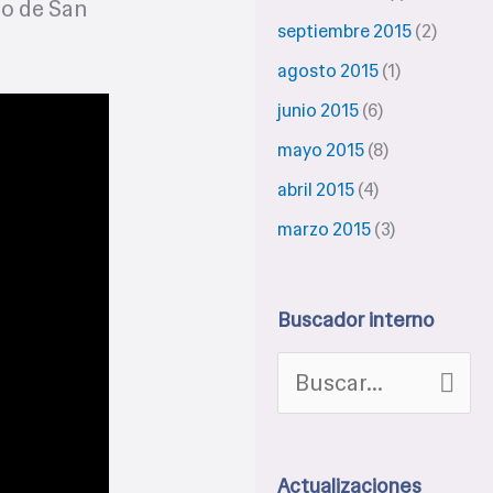
lo de San
septiembre 2015
(2)
agosto 2015
(1)
junio 2015
(6)
mayo 2015
(8)
abril 2015
(4)
marzo 2015
(3)
Buscador interno
B
u
s
Actualizaciones