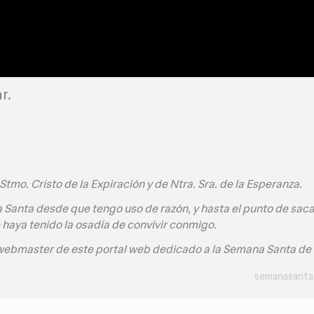
r.
tmo. Cristo de la Expiración y de Ntra. Sra. de la Esperanza.
 Santa desde que tengo uso de razón, y hasta el punto de saca
 haya tenido la osadía de convivir conmigo.
 webmaster de este portal web dedicado a la Semana Santa de 
semanasanta