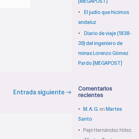
[MEGAPOST]
El judío que hicimos
andaluz
Diario de viaje (1838-
39) del ingeniero de
minas Lorenzo Gómez
Pardo [MEGAPOST]
Comentarios
Entrada siguiente
→
recientes
M. A. G.
en
Martes
Santo
Pepi Hernández Hdez.