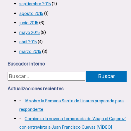
septiembre 2015
(2)
agosto 2015
(1)
junio 2015
(6)
mayo 2015
(8)
abril 2015
(4)
marzo 2015
(3)
Buscador interno
B
u
Actualizaciones recientes
s
IA sobre la Semana Santa de Linares preparada para
c
responderte
a
Comienza la novena temporada de ‘Abajo el Caperuz’
con entrevista a Juan Francisco Cuevas [VÍDEO]
r