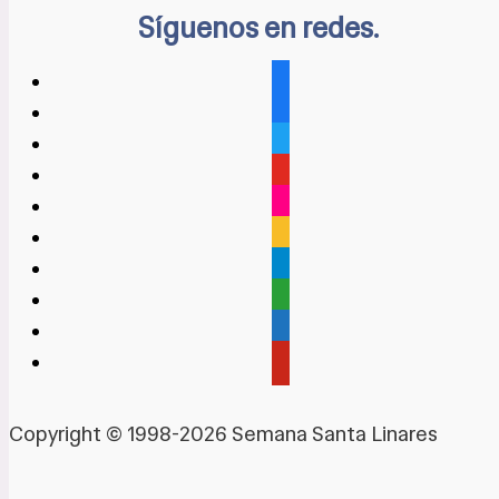
Síguenos en redes.
facebook
facebook
twitter
youtube
flickr
rss
telegram
google-
maps
admin-
links
pinterest
Copyright © 1998-2026 Semana Santa Linares