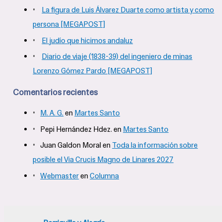
La figura de Luis Álvarez Duarte como artista y como
p
persona [MEGAPOST]
o
El judío que hicimos andaluz
r
Diario de viaje (1838-39) del ingeniero de minas
:
Lorenzo Gómez Pardo [MEGAPOST]
Comentarios recientes
M. A. G.
en
Martes Santo
Pepi Hernández Hdez.
en
Martes Santo
Juan Galdon Moral
en
Toda la información sobre
posible el Via Crucis Magno de Linares 2027
Webmaster
en
Columna