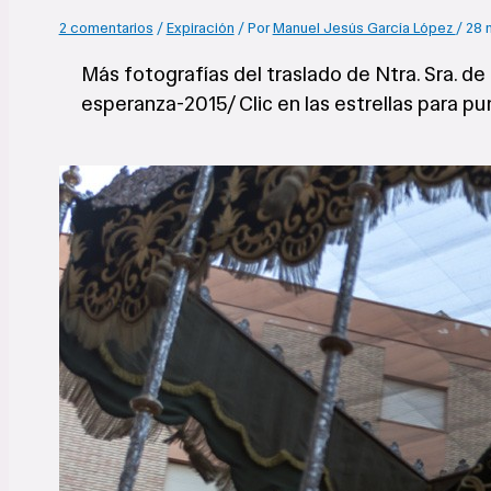
2 comentarios
/
Expiración
/ Por
Manuel Jesús García López
/
28 
Más fotografías del traslado de Ntra. Sra. d
esperanza-2015/ Clic en las estrellas para pu