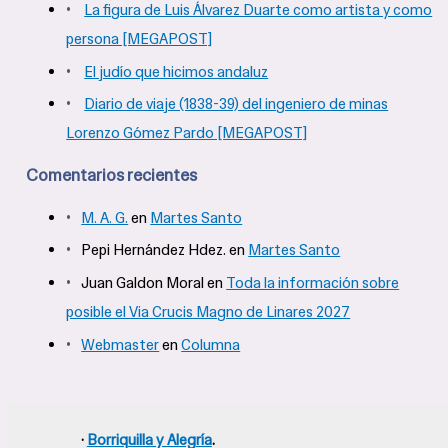
La figura de Luis Álvarez Duarte como artista y como
p
persona [MEGAPOST]
o
El judío que hicimos andaluz
r
Diario de viaje (1838-39) del ingeniero de minas
:
Lorenzo Gómez Pardo [MEGAPOST]
Comentarios recientes
M. A. G.
en
Martes Santo
Pepi Hernández Hdez.
en
Martes Santo
Juan Galdon Moral
en
Toda la información sobre
posible el Via Crucis Magno de Linares 2027
Webmaster
en
Columna
·
Borriquilla y Alegría
.