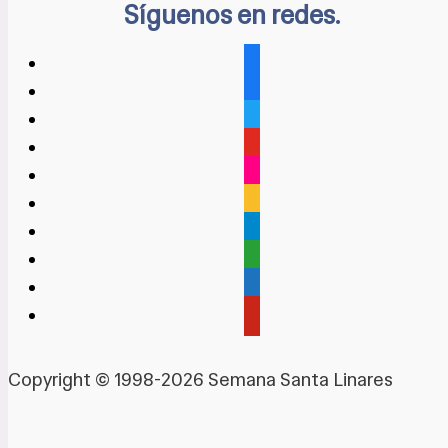
Síguenos en redes.
facebook
facebook
twitter
youtube
flickr
rss
telegram
google-
maps
admin-
links
pinterest
Copyright © 1998-2026 Semana Santa Linares