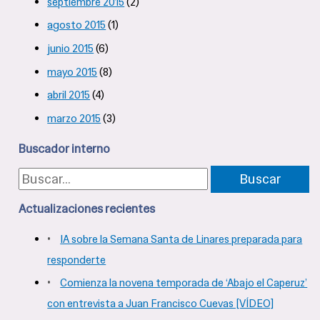
septiembre 2015
(2)
agosto 2015
(1)
junio 2015
(6)
mayo 2015
(8)
abril 2015
(4)
marzo 2015
(3)
Buscador interno
B
u
Actualizaciones recientes
s
IA sobre la Semana Santa de Linares preparada para
c
responderte
a
Comienza la novena temporada de ‘Abajo el Caperuz’
con entrevista a Juan Francisco Cuevas [VÍDEO]
r