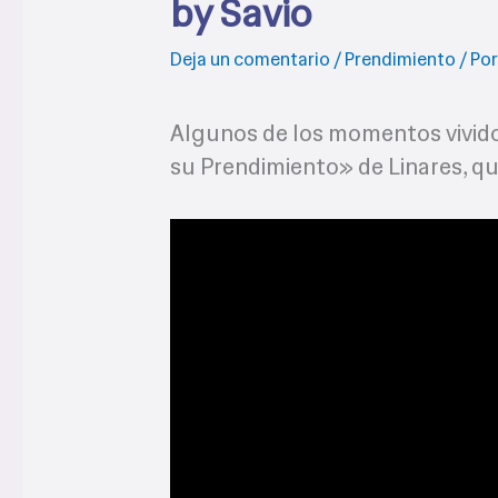
by Savio
Deja un comentario
/
Prendimiento
/ Po
Algunos de los momentos vivido
su Prendimiento» de Linares, qu