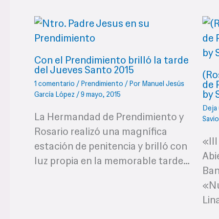
Con el Prendimiento brilló la tarde
del Jueves Santo 2015
(Ro
de 
1 comentario
/
Prendimiento
/ Por
Manuel Jesús
by 
García López
/
9 mayo, 2015
Deja
La Hermandad de Prendimiento y
Savi
Rosario realizó una magnífica
«II
estación de penitencia y brilló con
Abi
luz propia en la memorable tarde…
Ban
«Nu
Lin