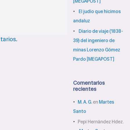
[MEGAPOST]
El judío que hicimos
andaluz
Diario de viaje (1838-
tarios.
39) del ingeniero de
minas Lorenzo Gómez
Pardo [MEGAPOST]
Comentarios
recientes
M. A. G.
en
Martes
Santo
Pepi Hernández Hdez.