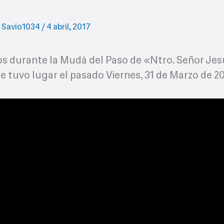
r
Savio1034
/
4 abril, 2017
s durante la Mudá del Paso de «Ntro. Señor Jes
e tuvo lugar el pasado Viernes, 31 de Marzo de 20