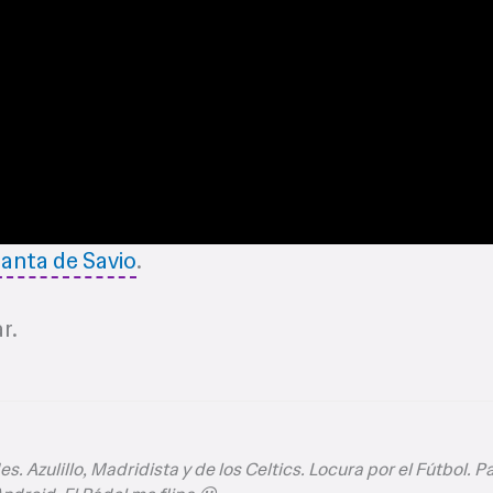
anta de Savio
.
r.
s. Azulillo, Madridista y de los Celtics. Locura por el Fútbol. P