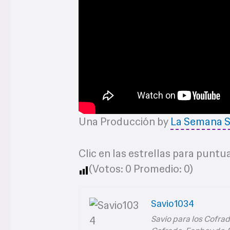
Una Producción by
La Semana S
Clic en las estrellas para puntua
(Votos:
0
Promedio:
0
)
Savio1034
Savio para los Cofrade