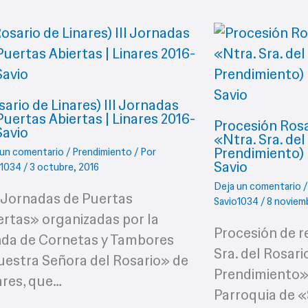
sario de Linares) III Jornadas
Puertas Abiertas | Linares 2016-
Procesión Rosa
Savio
«Ntra. Sra. de
Prendimiento) 
 un comentario
/
Prendimiento
/ Por
Savio
o1034
/
3 octubre, 2016
Deja un comentario
I Jornadas de Puertas
Savio1034
/
8 noviem
ertas» organizadas por la
Procesión de r
da de Cornetas y Tambores
Sra. del Rosari
estra Señora del Rosario» de
Prendimiento» 
ares, que…
Parroquia de 