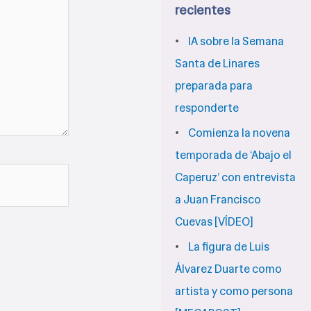
c
recientes
a
IA sobre la Semana
r
Santa de Linares
preparada para
p
responderte
o
Comienza la novena
r
temporada de ‘Abajo el
:
Caperuz’ con entrevista
a Juan Francisco
Cuevas [VÍDEO]
La figura de Luis
Álvarez Duarte como
artista y como persona