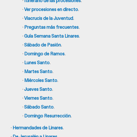
·
Itinerario de las procesiones
.
·
Ver procesiones en directo
.
·
Viacrucis de la Juventud
.
·
Preguntas más frecuentes
.
·
Guía Semana Santa Linares
.
·
Sábado de Pasión
.
·
Domingo de Ramos
.
·
Lunes Santo
.
·
Martes Santo
.
·
Miércoles Santo
.
·
Jueves Santo
.
·
Viernes Santo
.
·
Sábado Santo
.
·
Domingo Resurrección
.
·
Hermandades de Linares
.
·
De Jerusalén a Linares
.