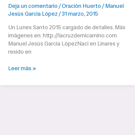
Deja un comentario
/
Oración Huerto
/
Manuel
Jesús García López
/
31 marzo, 2015
Un Lunes Santo 2015 cargado de detalles. Más
imágenes en: http://lacruzdemicamino.com
Manuel Jesús García LópezNací en Linares y
resido en
Linares
Leer más »
rezó
el
Lunes
Santo
2015
con
la
Hermandad