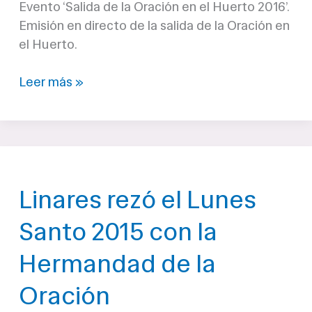
Evento ‘Salida de la Oración en el Huerto 2016’.
by
Emisión en directo de la salida de la Oración en
Savio
el Huerto.
Oración
Leer más »
2016
–
Directo
tras
la
Linares rezó el Lunes
salida
procesional
Santo 2015 con la
Hermandad de la
Oración