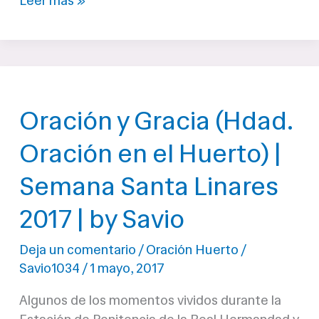
Leer más »
en
Linares
en
la
tarde
Oración y Gracia (Hdad.
del
Lunes
Oración en el Huerto) |
Santo
2018
Semana Santa Linares
2017 | by Savio
Deja un comentario
/
Oración Huerto
/
Savio1034
/
1 mayo, 2017
Algunos de los momentos vividos durante la