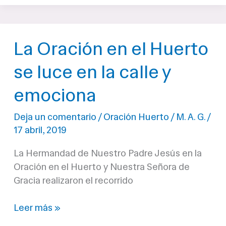
23
de
noviembre
La Oración en el Huerto
será
Lunes
se luce en la calle y
Santo
en
emociona
Linares
Deja un comentario
/
Oración Huerto
/
M. A. G.
/
17 abril, 2019
La Hermandad de Nuestro Padre Jesús en la
Oración en el Huerto y Nuestra Señora de
Gracia realizaron el recorrido
La
Leer más »
Oración