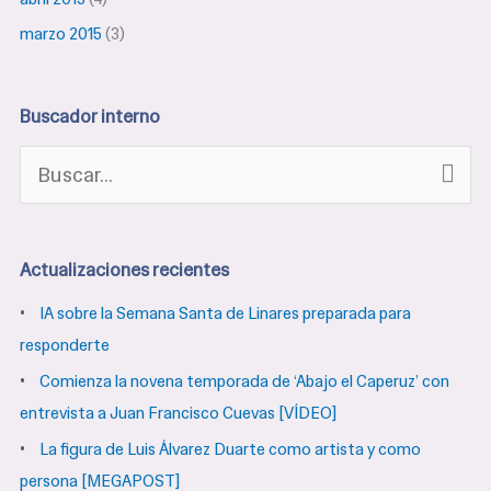
marzo 2015
(3)
Buscador interno
B
u
s
Actualizaciones recientes
c
IA sobre la Semana Santa de Linares preparada para
a
responderte
r
Comienza la novena temporada de ‘Abajo el Caperuz’ con
p
entrevista a Juan Francisco Cuevas [VÍDEO]
o
La figura de Luis Álvarez Duarte como artista y como
r
persona [MEGAPOST]