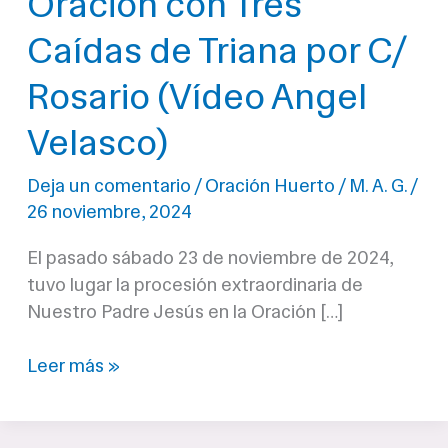
Oración con Tres
Caídas de Triana por C/
Rosario (Vídeo Angel
Velasco)
Deja un comentario
/
Oración Huerto
/
M. A. G.
/
26 noviembre, 2024
El pasado sábado 23 de noviembre de 2024,
tuvo lugar la procesión extraordinaria de
Nuestro Padre Jesús en la Oración […]
Oración
Leer más »
con
Tres
Caídas