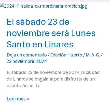
de
Triana
El sábado 23 de
por
C/
noviembre será Lunes
Rosario
(Vídeo
Santo en Linares
Angel
Velasco)
Deja un comentario
/
Oración Huerto
/
M. A. G.
/
22 noviembre, 2024
El sábado 23 de noviembre de 2024, la ciudad
de Linares se engalana para disfrutar de un
evento único: La
El
Leer más »
sábado