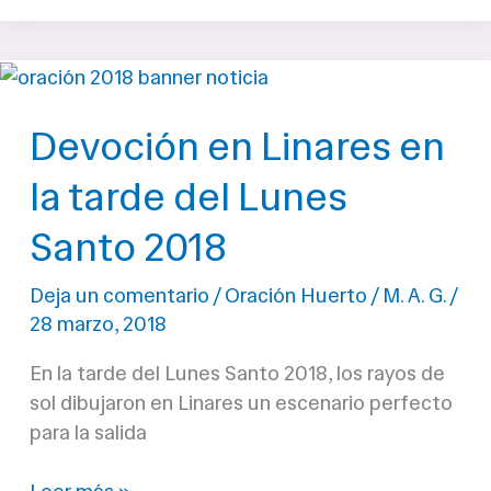
en
el
Huerto
se
Devoción en Linares en
luce
en
la tarde del Lunes
la
calle
Santo 2018
y
emociona
Deja un comentario
/
Oración Huerto
/
M. A. G.
/
28 marzo, 2018
En la tarde del Lunes Santo 2018, los rayos de
sol dibujaron en Linares un escenario perfecto
para la salida
Devoción