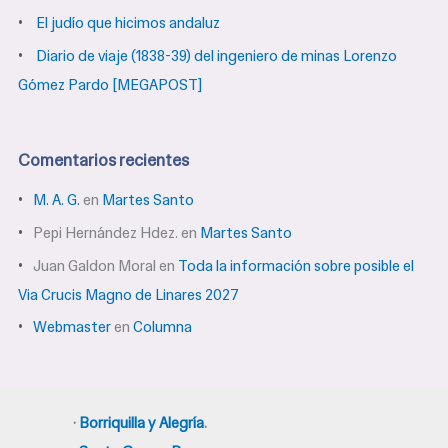
:
El judío que hicimos andaluz
Diario de viaje (1838-39) del ingeniero de minas Lorenzo
Gómez Pardo [MEGAPOST]
Comentarios recientes
M. A. G.
en
Martes Santo
Pepi Hernández Hdez.
en
Martes Santo
Juan Galdon Moral
en
Toda la información sobre posible el
Via Crucis Magno de Linares 2027
Webmaster
en
Columna
·
Borriquilla y Alegría
.