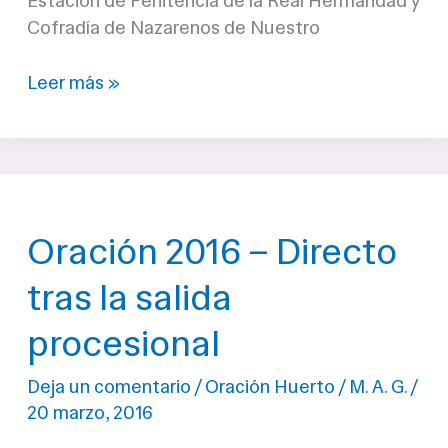
Estación de Penitencia de la Real Hermandad y
Cofradía de Nazarenos de Nuestro
Oración
Leer más »
y
Gracia
(Hdad.
Oración
en
Oración 2016 – Directo
el
Huerto)
tras la salida
|
Semana
procesional
Santa
Linares
Deja un comentario
/
Oración Huerto
/
M. A. G.
/
2017
20 marzo, 2016
|