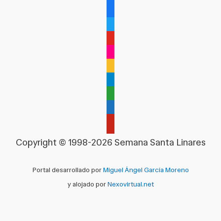
facebook
twitter
youtube
flickr
rss
telegram
google-
maps
admin-
links
pinterest
Copyright © 1998-2026 Semana Santa Linares
Portal desarrollado por
Miguel Ángel García Moreno
y alojado por
Nexovirtual.net