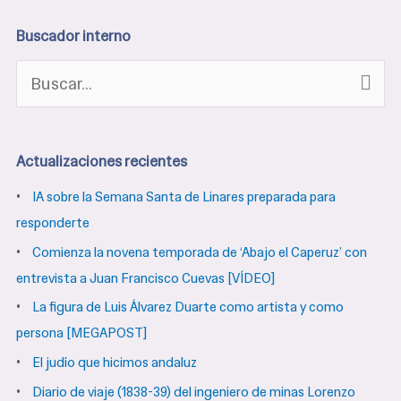
Buscador interno
B
u
s
Actualizaciones recientes
c
IA sobre la Semana Santa de Linares preparada para
a
responderte
r
Comienza la novena temporada de ‘Abajo el Caperuz’ con
p
entrevista a Juan Francisco Cuevas [VÍDEO]
o
La figura de Luis Álvarez Duarte como artista y como
r
persona [MEGAPOST]
:
El judío que hicimos andaluz
Diario de viaje (1838-39) del ingeniero de minas Lorenzo