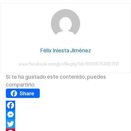
Félix Iniesta Jiménez
www.facebook.com/profile.php?id=100015754307131
Si te ha gustado este contenido, puedes
compartirlo:
Share
F
a
M