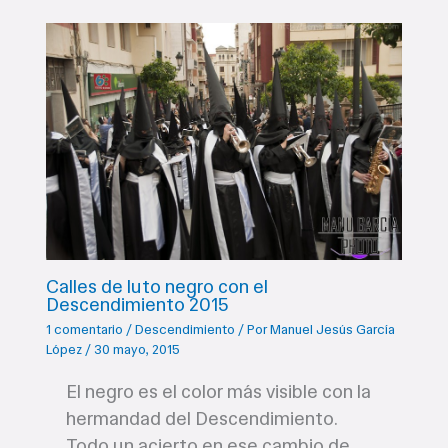
r
Calles de luto negro con el
Descendimiento 2015
1 comentario
/
Descendimiento
/ Por
Manuel Jesús García
López
/
30 mayo, 2015
El negro es el color más visible con la
hermandad del Descendimiento.
Todo un acierto en ese cambio de