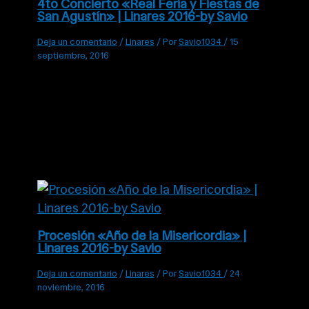
4to Concierto «Real Feria y Fiestas de
San Agustín» | Linares 2016-by Savio
Deja un comentario
/
Linares
/ Por
Savio1034
/
15
septiembre, 2016
4to Concierto de la «Real Feria y
Fiestas de San Agustín» de Linares,
ofrecido por la Banda Sinfónica
«Ciudad de…
Procesión «Año de la Misericordia» |
Linares 2016-by Savio
Deja un comentario
/
Linares
/ Por
Savio1034
/
24
noviembre, 2016